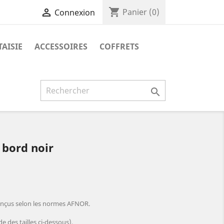
shopping_cart

Panier
(0)
Connexion
AISIE
ACCESSOIRES
COFFRETS

 bord noir
nçus selon les normes AFNOR.
e des tailles ci-dessous).