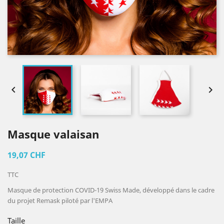


Masque valaisan
19,07 CHF
TTC
Masque de protection COVID-19 Swiss Made, développé dans le cadre
du projet Remask piloté par l'EMPA
Taille