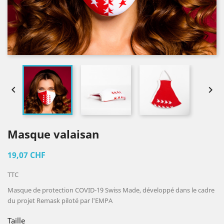


Masque valaisan
19,07 CHF
TTC
Masque de protection COVID-19 Swiss Made, développé dans le cadre
du projet Remask piloté par l'EMPA
Taille